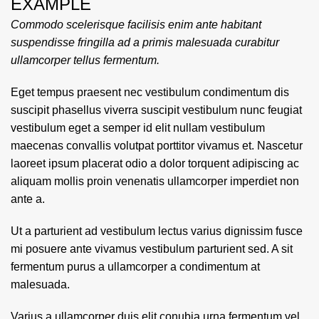
EXAMPLE
Commodo scelerisque facilisis enim ante habitant
suspendisse fringilla ad a primis malesuada curabitur
ullamcorper tellus fermentum.
Eget tempus praesent nec vestibulum condimentum dis
suscipit phasellus viverra suscipit vestibulum nunc feugiat
vestibulum eget a semper id elit nullam vestibulum
maecenas convallis volutpat porttitor vivamus et. Nascetur
laoreet ipsum placerat odio a dolor torquent adipiscing ac
aliquam mollis proin venenatis ullamcorper imperdiet non
ante a.
Ut a parturient ad vestibulum lectus varius dignissim fusce
mi posuere ante vivamus vestibulum parturient sed. A sit
fermentum purus a ullamcorper a condimentum at
malesuada.
Varius a ullamcorper duis elit conubia urna fermentum vel