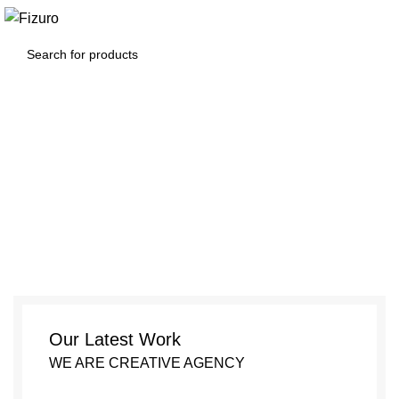
0
$
0.00
Netus eu mollis hac dignis
Our Latest Work
WE ARE CREATIVE AGENCY